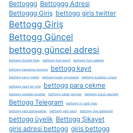
Bettoggg
Bettoggg Adresi
Bettoggg Giriş
bettogg giris twitter
Bettogg Giriş
Bettogg Güncel
bettogg güncel adresi
bettogg hizmet farkı
bettogg hızlı kayıt
bettogg hızlı ödeme
bettogg kayıt
bettogg kapanma durumu
bettogg kayıt i̇şlemi
bettogg kolay uygulama
bettogg kullanıcı sınavı
bettogg para çekme
bettogg nasil bir site
bettogg popüler oyunlar
bettogg sanal yarışlar
bettogg sorun desteği
Bettogg Telegram
bettogg tv canli maç
bettogg yeni başlayanlar
bettogg yeni nesil
bettogg üye deneyimi
bettogg üyelik
Bettogg Şikayet
giris adresi bettogg
giris bettogg