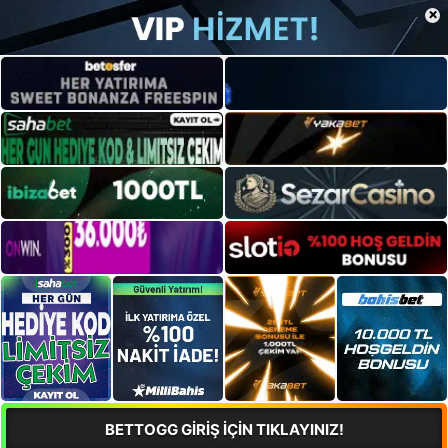
×
BETTOGG GİRİŞ İÇİN TIKLAYINIZ!