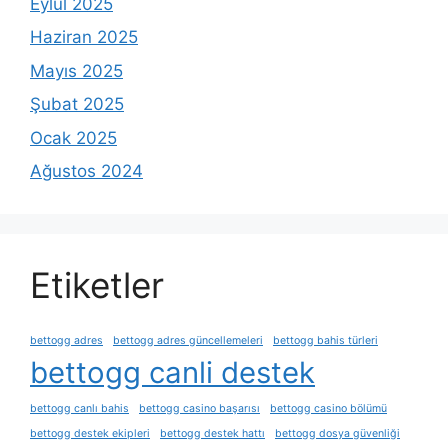
Eylül 2025
Haziran 2025
Mayıs 2025
Şubat 2025
Ocak 2025
Ağustos 2024
Etiketler
bettogg adres
bettogg adres güncellemeleri
bettogg bahis türleri
bettogg canli destek
bettogg canlı bahis
bettogg casino başarısı
bettogg casino bölümü
bettogg destek ekipleri
bettogg destek hattı
bettogg dosya güvenliği