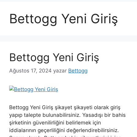
Bettogg Yeni Giriş
Bettogg Yeni Giriş
Ağustos 17, 2024
yazar
Bettogg
Bettogg Yeni Giriş şikayet şikayeti olarak giriş
yapıp talepte bulunabilirsiniz. Yasadışı bir bahis
şirketinin güvenilirliğini belirlemek için
iddialarının geçerliliğini değerlendirebilirsiniz.