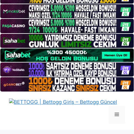
İçeriğe
atla
Menü