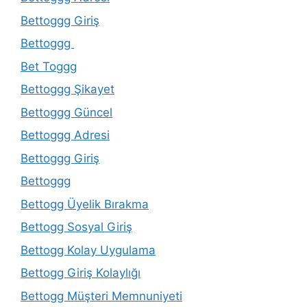
Bettoggg Giriş
Bettoggg
Bet Toggg
Bettoggg Şikayet
Bettoggg Güncel
Bettoggg Adresi
Bettoggg Giriş
Bettoggg
Bettogg Üyelik Bırakma
Bettogg Sosyal Giriş
Bettogg Kolay Uygulama
Bettogg Giriş Kolaylığı
Bettogg Müşteri Memnuniyeti