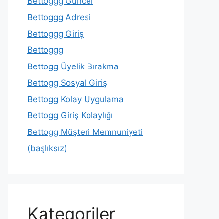
Bettoggg Güncel
Bettoggg Adresi
Bettoggg Giriş
Bettoggg
Bettogg Üyelik Bırakma
Bettogg Sosyal Giriş
Bettogg Kolay Uygulama
Bettogg Giriş Kolaylığı
Bettogg Müşteri Memnuniyeti
(başlıksız)
Kategoriler