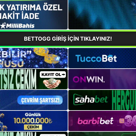
BETTOGG GİRİŞ İÇİN TIKLAYINIZ!