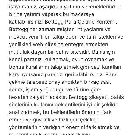
istiyorsanız, aşağıdaki yatırım seçeneklerinden
birine yatırım yaparak bu maceraya
katılabilirsiniz! Bettogg Para Çekme Yöntemi,
Bettogg her zaman müşteri ihtiyaçlarını ve
mevcut yenilikleri takip eden ve tüm istekleri ve
yenilikleri web sitesine entegre etmekten
mutluluk duyan bir bahis sitesidir. Bahis için
kendi paranızı kullanmak, oyun oynamak ve
bonus kurallarını takip etmek gibi bazı kuralları
karşılıyorsanız paranızı geri alabilirsiniz. Para
çekme talebiniz onaylandıktan birkaç saat
sonra, işlem yoğunluğu ve türüne göre
hesabınıza yatırılacaktır. Bettogg şikayeti, bahis
sitelerinin kullanıcı beklentilerini iyi bir şekilde
analiz etmek, bu beklentilerin önemini fark
etmek ve güvenli ve hızlı geri çekilme
yöntemlerinin varlığının önemini fark etmek ve
müşterilerin kurbanı olmamak için