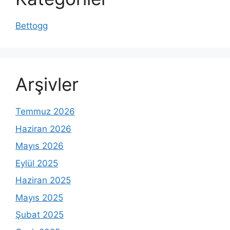
Bettogg
Arşivler
Temmuz 2026
Haziran 2026
Mayıs 2026
Eylül 2025
Haziran 2025
Mayıs 2025
Şubat 2025