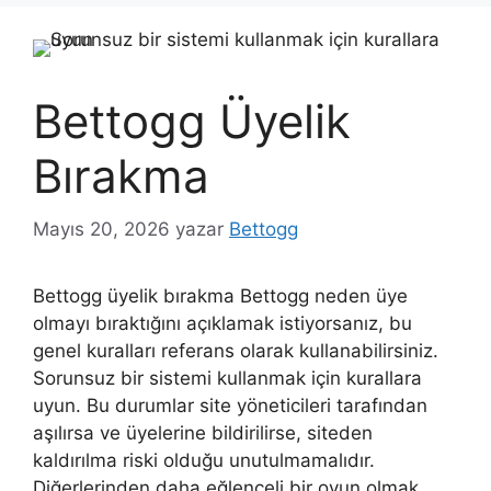
Bettogg Üyelik
Bırakma
Mayıs 20, 2026
yazar
Bettogg
Bettogg üyelik bırakma Bettogg neden üye
olmayı bıraktığını açıklamak istiyorsanız, bu
genel kuralları referans olarak kullanabilirsiniz.
Sorunsuz bir sistemi kullanmak için kurallara
uyun. Bu durumlar site yöneticileri tarafından
aşılırsa ve üyelerine bildirilirse, siteden
kaldırılma riski olduğu unutulmamalıdır.
Diğerlerinden daha eğlenceli bir oyun olmak