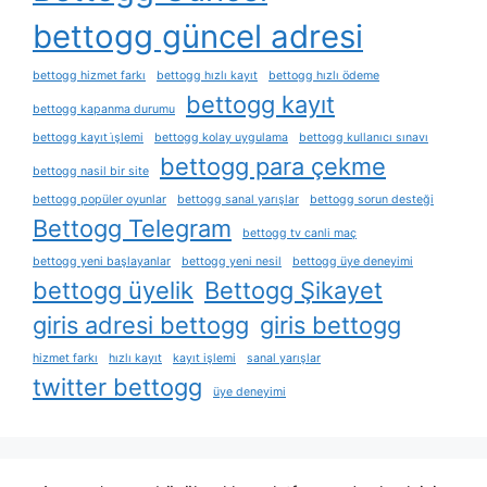
bettogg güncel adresi
bettogg hizmet farkı
bettogg hızlı kayıt
bettogg hızlı ödeme
bettogg kayıt
bettogg kapanma durumu
bettogg kayıt i̇şlemi
bettogg kolay uygulama
bettogg kullanıcı sınavı
bettogg para çekme
bettogg nasil bir site
bettogg popüler oyunlar
bettogg sanal yarışlar
bettogg sorun desteği
Bettogg Telegram
bettogg tv canli maç
bettogg yeni başlayanlar
bettogg yeni nesil
bettogg üye deneyimi
bettogg üyelik
Bettogg Şikayet
giris adresi bettogg
giris bettogg
hizmet farkı
hızlı kayıt
kayıt işlemi
sanal yarışlar
twitter bettogg
üye deneyimi