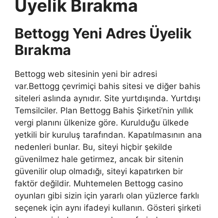
Üyelik Bırakma
Bettogg Yeni Adres Üyelik
Bırakma
Bettogg web sitesinin yeni bir adresi
var.Bettogg çevrimiçi bahis sitesi ve diğer bahis
siteleri aslında aynıdır. Site yurtdışında. Yurtdışı
Temsilciler. Plan Bettogg Bahis Şirketi’nin yıllık
vergi planını ülkenize göre. Kurulduğu ülkede
yetkili bir kuruluş tarafından. Kapatılmasının ana
nedenleri bunlar. Bu, siteyi hiçbir şekilde
güvenilmez hale getirmez, ancak bir sitenin
güvenilir olup olmadığı, siteyi kapatırken bir
faktör değildir. Muhtemelen Bettogg casino
oyunları gibi sizin için yararlı olan yüzlerce farklı
seçenek için aynı ifadeyi kullanın. Gösteri şirketi