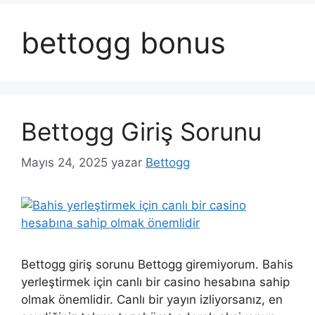
bettogg bonus
Bettogg Giriş Sorunu
Mayıs 24, 2025
yazar
Bettogg
Bettogg giriş sorunu Bettogg giremiyorum. Bahis
yerleştirmek için canlı bir casino hesabına sahip
olmak önemlidir. Canlı bir yayın izliyorsanız, en