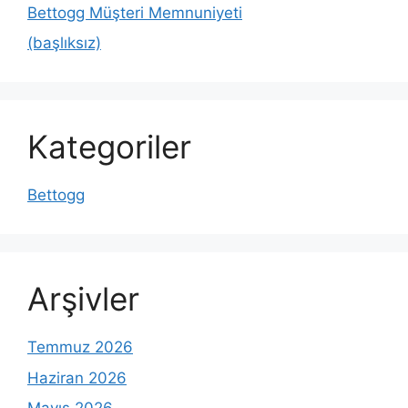
Bettogg Müşteri Memnuniyeti
(başlıksız)
Kategoriler
Bettogg
Arşivler
Temmuz 2026
Haziran 2026