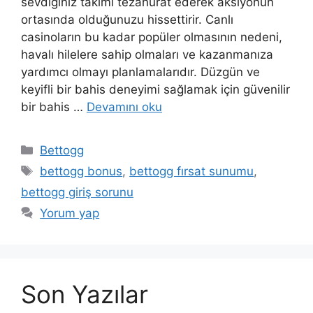
sevdiğiniz takımı tezahürat ederek aksiyonun
ortasında olduğunuzu hissettirir. Canlı
casinoların bu kadar popüler olmasının nedeni,
havalı hilelere sahip olmaları ve kazanmanıza
yardımcı olmayı planlamalarıdır. Düzgün ve
keyifli bir bahis deneyimi sağlamak için güvenilir
bir bahis …
Devamını oku
Kategoriler
Bettogg
Etiketler
bettogg bonus
,
bettogg fırsat sunumu
,
bettogg giriş sorunu
Yorum yap
Son Yazılar