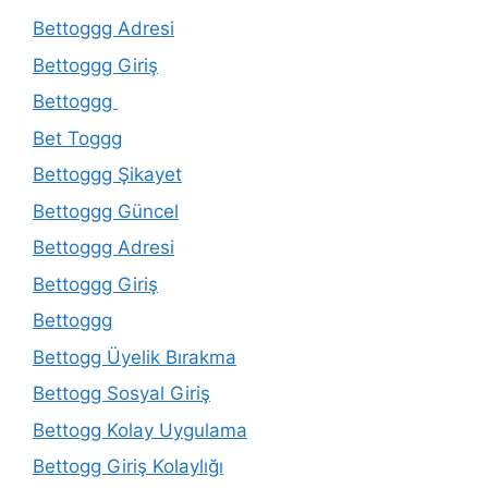
Bettoggg Adresi
Bettoggg Giriş
Bettoggg
Bet Toggg
Bettoggg Şikayet
Bettoggg Güncel
Bettoggg Adresi
Bettoggg Giriş
Bettoggg
Bettogg Üyelik Bırakma
Bettogg Sosyal Giriş
Bettogg Kolay Uygulama
Bettogg Giriş Kolaylığı