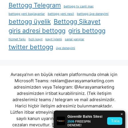
Bettogg Telegram
bettogg tv canli maç
bettogg yeni başlayanlar
bettogg yeni nesil
bettogg üye deneyimi
bettogg üyelik
Bettogg Şikayet
giris adresi bettogg
giris bettogg
hizmet farkı
hızlı kayıt
kayıt işlemi
sanal yarışlar
twitter bettogg
üye deneyimi
Avrasya'nın en büyük reklam platformunda olmak için
Microsoft Teams:
reklam@avrasyamarketing.com
adresimizden veya Telegram: @Avrasyamarketing
adresimizden irtibat kurabilirsiniz. (Tek iletişim
adreslerimiz teams / telegram ve mail adresimizdir.
Harici hiçbir iletişim adresimiz bulunmamaktadır.
Lütfen itibar etmeyiniz.) Türkiye yasalarına göre 7258
sayılı kanun uyarınca yasa dışı bahis oynamanın
cezaları mevcuttur. Şu an bulunduğunuz site hiç bir