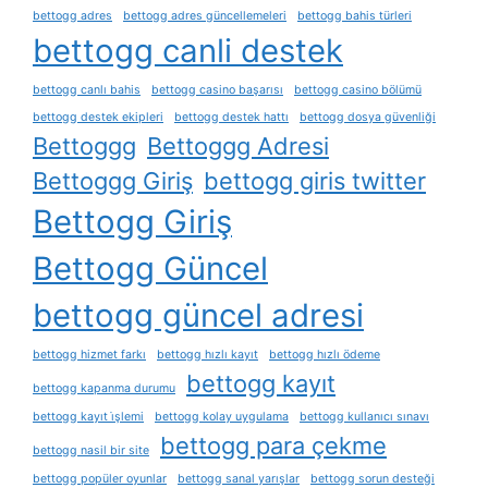
bettogg adres
bettogg adres güncellemeleri
bettogg bahis türleri
bettogg canli destek
bettogg canlı bahis
bettogg casino başarısı
bettogg casino bölümü
bettogg destek ekipleri
bettogg destek hattı
bettogg dosya güvenliği
Bettoggg
Bettoggg Adresi
Bettoggg Giriş
bettogg giris twitter
Bettogg Giriş
Bettogg Güncel
bettogg güncel adresi
bettogg hizmet farkı
bettogg hızlı kayıt
bettogg hızlı ödeme
bettogg kayıt
bettogg kapanma durumu
bettogg kayıt i̇şlemi
bettogg kolay uygulama
bettogg kullanıcı sınavı
bettogg para çekme
bettogg nasil bir site
bettogg popüler oyunlar
bettogg sanal yarışlar
bettogg sorun desteği