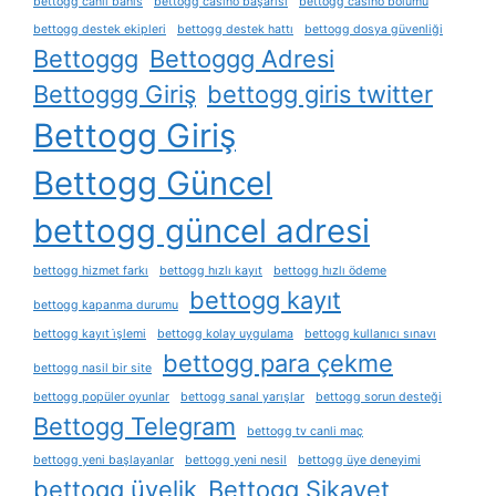
bettogg canlı bahis
bettogg casino başarısı
bettogg casino bölümü
bettogg destek ekipleri
bettogg destek hattı
bettogg dosya güvenliği
Bettoggg
Bettoggg Adresi
Bettoggg Giriş
bettogg giris twitter
Bettogg Giriş
Bettogg Güncel
bettogg güncel adresi
bettogg hizmet farkı
bettogg hızlı kayıt
bettogg hızlı ödeme
bettogg kayıt
bettogg kapanma durumu
bettogg kayıt i̇şlemi
bettogg kolay uygulama
bettogg kullanıcı sınavı
bettogg para çekme
bettogg nasil bir site
bettogg popüler oyunlar
bettogg sanal yarışlar
bettogg sorun desteği
Bettogg Telegram
bettogg tv canli maç
bettogg yeni başlayanlar
bettogg yeni nesil
bettogg üye deneyimi
bettogg üyelik
Bettogg Şikayet