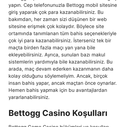
yapın. Cep telefonunuzla Bettogg mobil sitesine
giriş yaparak çok para kazanabilirsiniz. Bu
bakımdan, her zaman sizi düşünen bir web
sitesine erişmek çok kolaydır. Böylece site
ortamında tanımlanan tüm bahis seçenekleriyle
çok iyi para kazanabilirsiniz. İsterseniz tek bir
maçta birden fazla maçı yan yana bile
ekleyebilirsiniz. Ayrıca, sunulan bazı makul
sistemlerin yardımıyla bile kazanabilirsiniz. Bu
arada, maç devam ederken kazanmanın daha
kolay olduğunu söylemeliyim. Ancak, birçok
insan bahis yapar, ancak maçtan önce oynarlar.
Hemen bahis yapmak için bu avantajlardan
yararlanabilirsiniz.
Bettogg Casino Koşulları
Bettogg Game Casino hükümleri ve koşulları