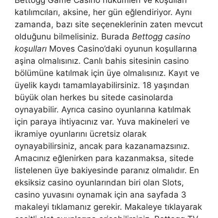
katılımcıları, aksine, her gün eğlendiriyor. Aynı
zamanda, bazı site seçeneklerinin zaten mevcut
olduğunu bilmelisiniz. Burada
Bettogg casino
koşulları
Moves Casino’daki oyunun koşullarına
aşina olmalısınız. Canlı bahis sitesinin casino
bölümüne katılmak için üye olmalısınız. Kayıt ve
üyelik kaydı tamamlayabilirsiniz. 18 yaşından
büyük olan herkes bu sitede casinolarda
oynayabilir. Ayrıca casino oyunlarına katılmak
için paraya ihtiyacınız var. Yuva makineleri ve
ikramiye oyunlarını ücretsiz olarak
oynayabilirsiniz, ancak para kazanamazsınız.
Amacınız eğlenirken para kazanmaksa, sitede
listelenen üye bakiyesinde paranız olmalıdır. En
eksiksiz casino oyunlarından biri olan Slots,
casino yuvasını oynamak için ana sayfada 3
makaleyi tıklamanız gerekir. Makaleye tıklayarak