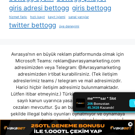
giris adresi bettogg
giris bettogg
hizmet farkı
hızlı kayıt
kayıt işlemi
sanal yarışlar
twitter bettogg
üye deneyimi
Avrasya'nın en büyük reklam platformunda olmak için
Microsoft Teams:
reklam@avrasyamarketing.com
adresimizden veya Telegram: @Avrasyamarketing
adresimizden irtibat kurabilirsiniz. (Tek iletişim
adreslerimiz teams / telegram ve mail adresimizdir.
Harici hiçbir iletişim adresimiz bulunmamaktadır.
Lütfen itibar etmeyiniz.) Türkiye yasalarına göre 7258
sayılı kanun uyarınca yasa dışı bahis oynamanın
cezaları mevcuttur. Şu an bulunduğunuz site hiç bir
şekilde illegal bahis oyunları oynatmıyor ve oynamaya
aracı olmuyordur.
betveno
|
vivaldibet
|
jupiterbahis
|
×
bahsinadi
|
bet11
|
blackxbet
|
spagobet
|
betredi